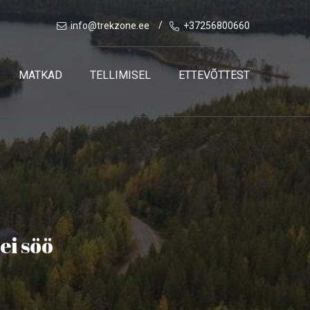
info@trekzone.ee
+37256800660
MATKAD
TELLIMISEL
ETTEVÕTTEST
ei söö