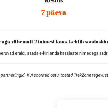
Kestus
7 päeva
raga vähemalt 2 inimest koos, kehtib soodushi
eeruvad eraldi, saada e-kiri enda kaaslaste nimedega aad
 partnerlingid. Kui sooritad ostu, toetad TrekZone tegevust 