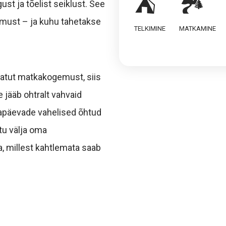
⛺
🏞️
ust ja tõelist seiklust. See
imust – ja kuhu tahetakse
TELKIMINE
MATKAMINE
amatut matkakogemust, siis
e jääb ohtralt vahvaid
kapäevade vahelised õhtud
tu välja oma
a, millest kahtlemata saab