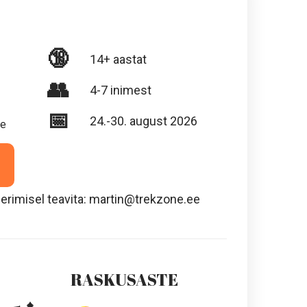
🔞
14+ aastat
👥
4-7 inimest
📅
24.-30. august 2026
e
erimisel teavita:
martin@trekzone.ee
RASKUSASTE