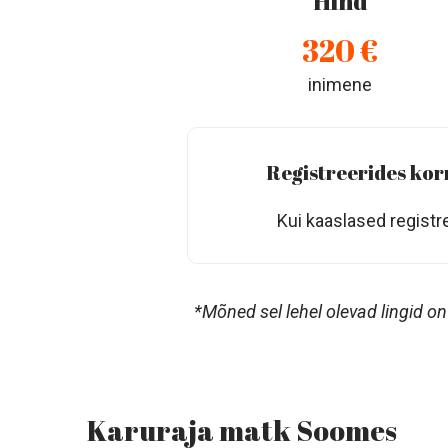
Hind
320 €
inimene
Registreerides kor
Kui kaaslased registr
*Mõned sel lehel olevad lingid on
Karuraja matk Soomes