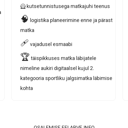
🦸
kutsetunnistusega matkajuhi teenus
a
🧠
logistika planeerimine enne ja pärast
matka
🩹
vajadusel esmaabi
🏆
täispikkuses matka läbijatele
nimeline aukiri digitaalsel kujul 2.
kategooria sportliku jalgsimatka läbimise
kohta
OSALEMISE EELARVE INFO