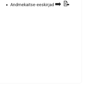
➡️ 📝
Andmekaitse-eeskirjad