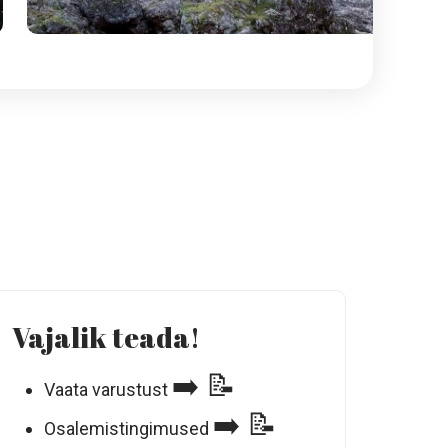
Vajalik teada!
➡️ 📝
Vaata varustust
➡️ 📝
Osalemistingimused