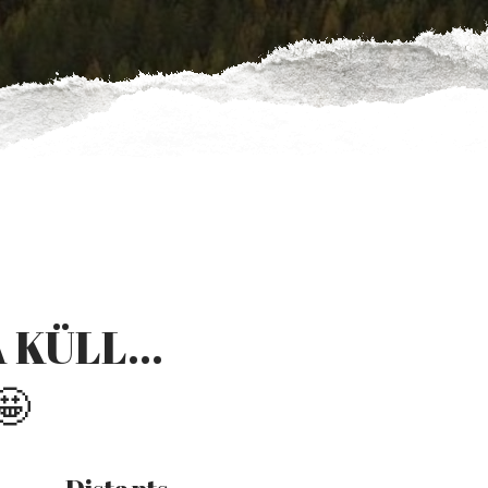
 KÜLL...
🤩