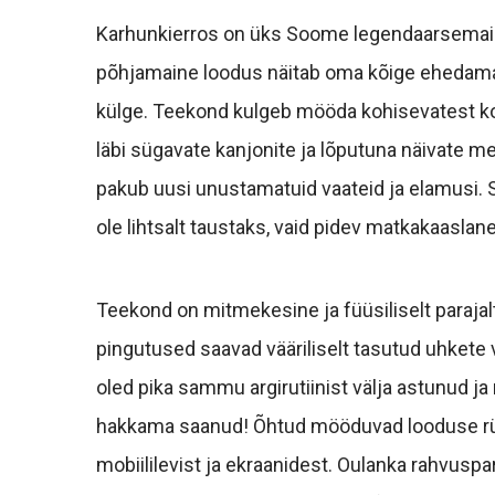
Karhunkierros on üks Soome legendaarsemai
põhjamaine loodus näitab oma kõige ehedama
külge. Teekond kulgeb mööda kohisevatest kos
läbi sügavate kanjonite ja lõputuna näivate 
pakub uusi unustamatuid vaateid ja elamusi. 
ole lihtsalt taustaks, vaid pidev matkakaaslan
Teekond on mitmekesine ja füüsiliselt parajalt
pingutused saavad vääriliselt tasutud uhkete 
oled pika sammu argirutiinist välja astunud ja
hakkama saanud! Õhtud mööduvad looduse rüp
mobiililevist ja ekraanidest. Oulanka rahvusp