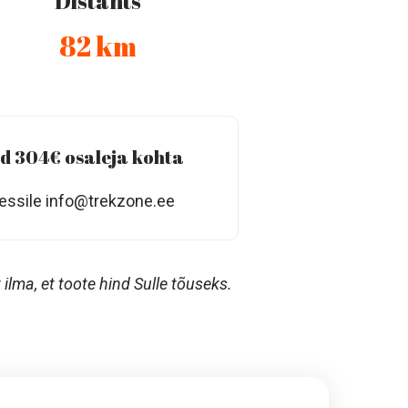
Distants
82 km
nd 304€ osaleja kohta
ressile info@trekzone.ee
ilma, et toote hind Sulle tõuseks.