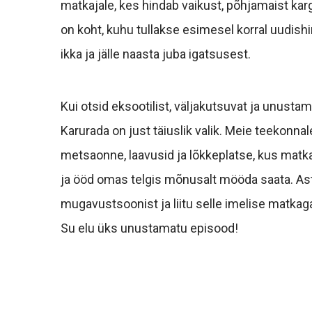
matkajale, kes hindab vaikust, põhjamaist karg
on koht, kuhu tullakse esimesel korral uudish
ikka ja jälle naasta juba igatsusest.
Kui otsid eksootilist, väljakutsuvat ja unust
Karurada on just täiuslik valik. Meie teekonnal
metsaonne, laavusid ja lõkkeplatse, kus mat
ja ööd omas telgis mõnusalt mööda saata. As
mugavustsoonist ja liitu selle imelise matkag
Su elu üks unustamatu episood!