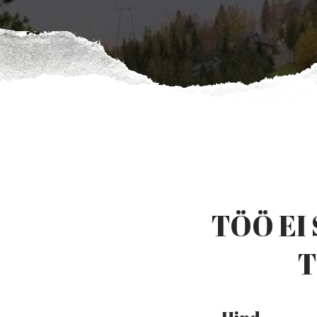
TÖÖ EI 
T