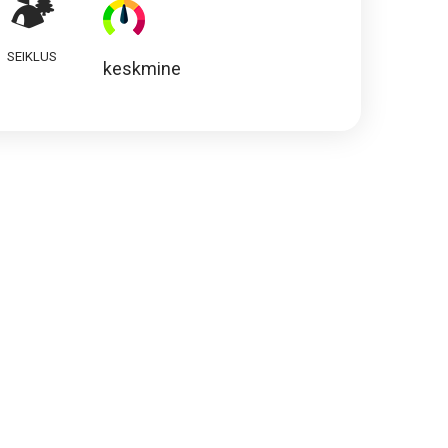
🏕️
SEIKLUS
keskmine