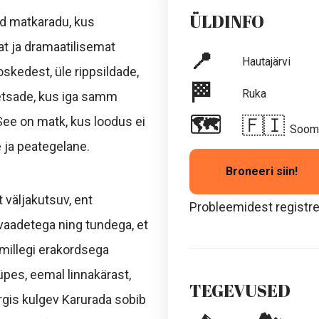
ÜLDINFO
d matkaradu, kus
t ja dramaatilisemat
📍
Hautajärvi
kedest, üle rippsildade,
🏁
Ruka
metsade, kus iga samm
🗺
🇫🇮
See on matk, kus loodus ei
Soom
e ja peategelane.
Broneeri siin!
 väljakutsuv, ent
Probleemidest registre
vaadetega ning tundega, et
 millegi erakordsega
es, eemal linnakärast,
TEGEVUSED
argis kulgev Karurada sobib